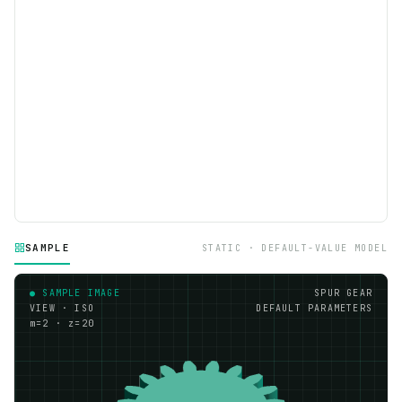
SAMPLE
STATIC · DEFAULT-VALUE MODEL
● SAMPLE IMAGE
SPUR GEAR
VIEW · ISO
DEFAULT PARAMETERS
m=2 · z=20