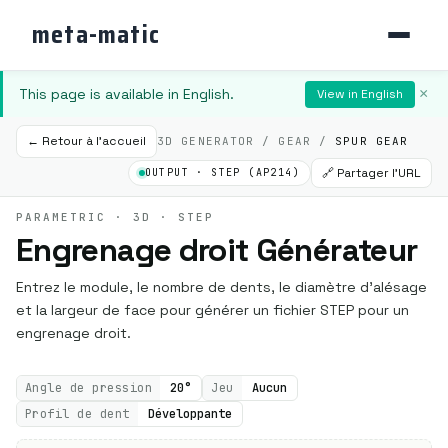
meta-matic
This page is available in English.
×
View in English
← Retour à l'accueil
3D GENERATOR / GEAR /
SPUR GEAR
🔗 Partager l'URL
OUTPUT · STEP (AP214)
PARAMETRIC · 3D · STEP
Engrenage droit Générateur
Entrez le module, le nombre de dents, le diamètre d'alésage
et la largeur de face pour générer un fichier STEP pour un
engrenage droit.
Angle de pression
20°
Jeu
Aucun
Profil de dent
Développante