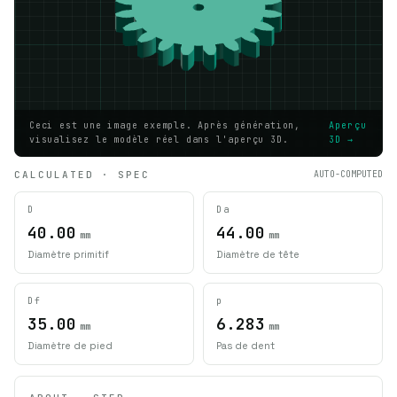
Ceci est une image exemple. Après génération,
Aperçu
visualisez le modèle réel dans l'aperçu 3D.
3D →
CALCULATED · SPEC
AUTO-COMPUTED
D
Da
40.00
44.00
mm
mm
Diamètre primitif
Diamètre de tête
Df
p
35.00
6.283
mm
mm
Diamètre de pied
Pas de dent