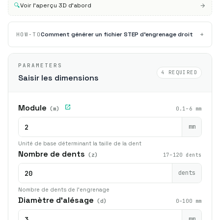
🔍
Voir l'aperçu 3D d'abord
+
Comment générer un fichier STEP d'engrenage droit
HOW-TO
PARAMETERS
4 REQUIRED
Saisir les dimensions
Module
(m)
0.1–6 mm
mm
Unité de base déterminant la taille de la dent
Nombre de dents
(z)
17–120 dents
dents
Nombre de dents de l'engrenage
Diamètre d'alésage
(d)
0–100 mm
mm