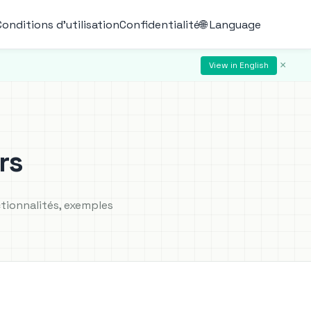
Conditions d'utilisation
Confidentialité
🌐 Language
×
View in English
rs
ctionnalités, exemples