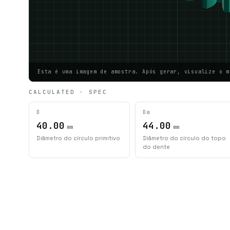
Esta é uma imagem de amostra. Após gerar, visualize o m
CALCULATED · SPEC
D
Da
40.00
44.00
mm
mm
Diâmetro do círculo primitivo
Diâmetro do círculo do topo
do dente