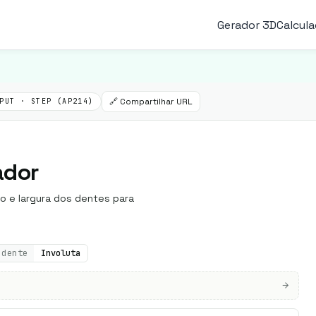
Gerador 3D
Calcul
🔗 Compartilhar URL
PUT · STEP (AP214)
ador
xo e largura dos dentes para
 dente
Involuta