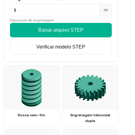
mm
Espessura da engrenagem
Baixar arquivo STEP
SAMPLE · ⌀ 44 mm · b 
Verificar modelo STEP
Rosca sem-fim
Engrenagem helicoidal
dupla