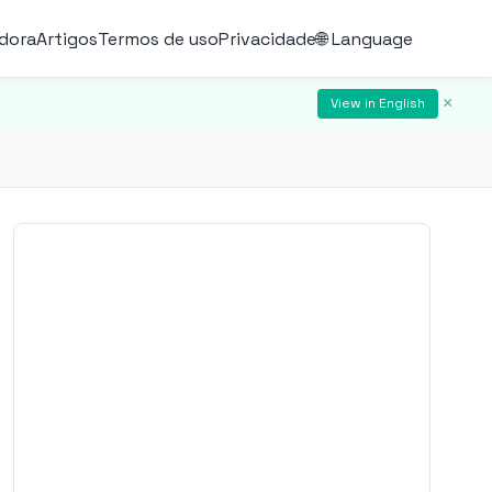
adora
Artigos
Termos de uso
Privacidade
🌐 Language
×
View in English