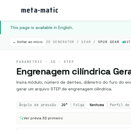
meta-matic
This page is available in English.
← Voltar ao início
3D GENERATOR / GEAR /
SPUR GEAR
OUT
PARAMETRIC · 3D · STEP
Engrenagem cilíndrica Ger
Insira módulo, número de dentes, diâmetro do furo do ei
gerar um arquivo STEP de engrenagem cilíndrica.
Ângulo de pressão
20°
Folga
Nenhuma
Perfil de
🔍
Ver prévia 3D primeiro