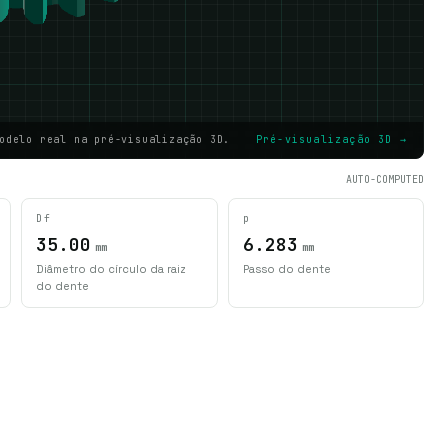
odelo real na pré-visualização 3D.
Pré-visualização 3D →
AUTO-COMPUTED
Df
p
35.00
6.283
mm
mm
Diâmetro do círculo da raiz
Passo do dente
do dente