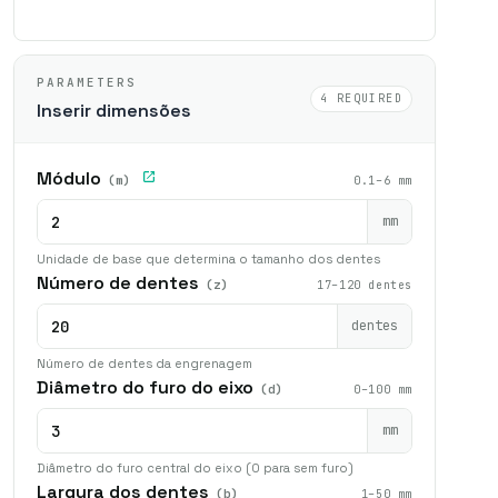
PARAMETERS
4 REQUIRED
Inserir dimensões
Módulo
(m)
0.1–6 mm
mm
Unidade de base que determina o tamanho dos dentes
Número de dentes
(z)
17–120 dentes
dentes
Número de dentes da engrenagem
Diâmetro do furo do eixo
(d)
0–100 mm
mm
Diâmetro do furo central do eixo (0 para sem furo)
Largura dos dentes
(b)
1–50 mm