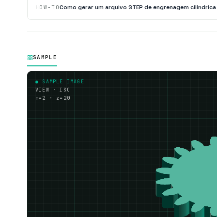
Como gerar um arquivo STEP de engrenagem cilíndrica
HOW-TO
SAMPLE
● SAMPLE IMAGE
VIEW · ISO
m=2 · z=20