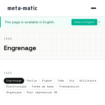
meta-matic
This page is available in English.
×
View in English
TAGS
Engrenage
TAGS
Engrenage
Poulie
Pignon
Tube
Vis
Utilitaire
Électronique
Forme de base
Transmission
Organique
Pour impression 3D