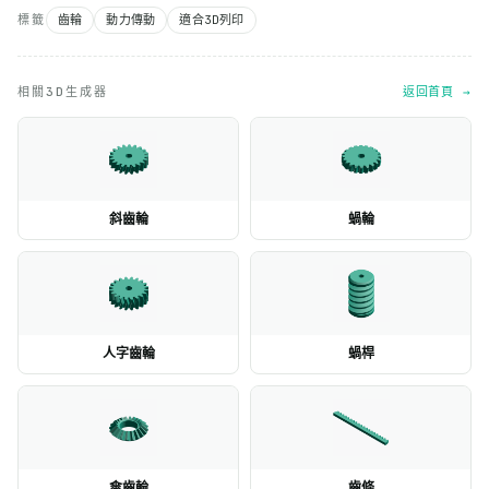
標籤
齒輪
動力傳動
適合3D列印
相關3D生成器
返回首頁 →
斜齒輪
蝸輪
人字齒輪
蝸桿
傘齒輪
齒條