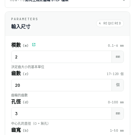
+
PARAMETERS
4 REQUIRED
輸入尺寸
模數
(m)
0.1–6 mm
mm
決定齒大小的基本單位
齒數
(z)
17–120 個
個
齒輪的齒數
孔徑
(d)
0–100 mm
mm
中心孔的直徑（0 = 無孔）
齒寬
(b)
1–50 mm