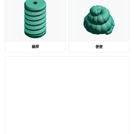
蝸桿
便便