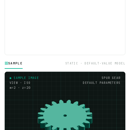
SAMPLE
STATIC · DEFAULT-VALUE MODEL
● SAMPLE IMAGE
SPUR GEAR
VIEW · ISO
DEFAULT PARAMETERS
m=2 · z=20