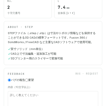
No.
L
2
7.4
mm
十字穴番号
全体長 (k + ℓ)
ABOUT · STEP
STEPファイル（.step / .stp）は寸法やトポロジ情報などを保持する
ことができる3D CADの標準フォーマットです。Fusion 360 /
SolidWorks / FreeCAD など主要なCADソフトウェアで使用可能。
実寸ソリッド（mm単位）
CAD上で寸法編集・追加加工が可能
3Dプリンター用のスライサーで変換可能
FEEDBACK
BUG · REQUEST
バグの報告
要望
内容（10文字以上）