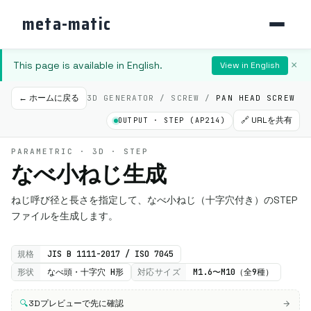
meta-matic
This page is available in English.
×
View in English
← ホームに戻る
3D GENERATOR / SCREW /
PAN HEAD SCREW
🔗 URLを共有
OUTPUT · STEP (AP214)
PARAMETRIC · 3D · STEP
なべ小ねじ生成
ねじ呼び径と長さを指定して、なべ小ねじ（十字穴付き）のSTEP
ファイルを生成します。
規格
JIS B 1111-2017 / ISO 7045
形状
なべ頭・十字穴 H形
対応サイズ
M1.6〜M10（全9種）
🔍
3Dプレビューで先に確認