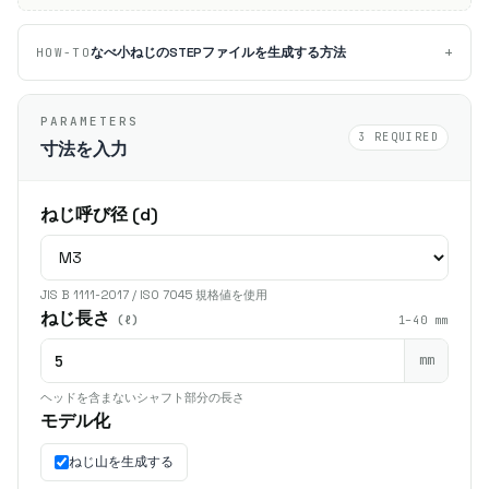
+
なべ小ねじのSTEPファイルを生成する方法
HOW-TO
PARAMETERS
3 REQUIRED
寸法を入力
ねじ呼び径 (d)
JIS B 1111-2017 / ISO 7045 規格値を使用
ねじ長さ
(ℓ)
1–40 mm
mm
ヘッドを含まないシャフト部分の長さ
モデル化
ねじ山を生成する