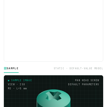
SAMPLE
STATIC · DEFAULT-VALUE MODEL
● SAMPLE IMAGE
PAN HEAD SCREW
VIEW · ISO
DEFAULT PARAMETERS
M3 · L=5 mm