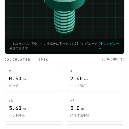
これはサンプル画像です。生成後に実モデルを3Dプレビューで
3Dプレビュー
確認できます
→
CALCULATED · SPEC
AUTO-COMPUTED
P
k
0.50
2.40
mm
mm
ピッチ
ヘッド高さ
dk
rf
5.60
5.0
mm
mm
ヘッド外径
頭部球面半径