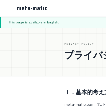
meta-matic
This page is available in English.
PRIVACY POLICY
プライバ
Ⅰ．基本的考え
meta-matic.c