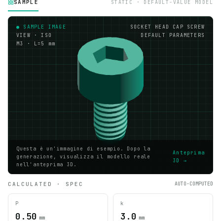
SAMPLE
STATIC · DEFAULT-VALUE MODEL
● SAMPLE IMAGE
SOCKET HEAD CAP SCREW
VIEW · ISO
DEFAULT PARAMETERS
M3 · L=5 mm
Questa è un'immagine di esempio. Dopo la
Anteprima
generazione, visualizza il modello reale
3D →
nell'anteprima 3D.
CALCULATED · SPEC
AUTO-COMPUTED
P
k
0.50
3.0
mm
mm