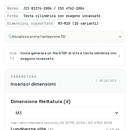
Norma
JIS B1176-2006 / ISO 4762-2004
Forma
Testa cilindrica con esagono incassato
Dimensioni supportate
M3–M20 (10 varianti)
🔍
Visualizza prima l'anteprima 3D
Come generare un file STEP di vite a testa cilindrica con
HOW-
+
TO
esagono incassato
PARAMETERS
3 REQUIRED
Inserisci dimensioni
Dimensione filettatura (d)
Usa i valori standard secondo JIS B1176-2006 / ISO 4762-2004
Lunghezza vite
(ℓ)
1–40 mm