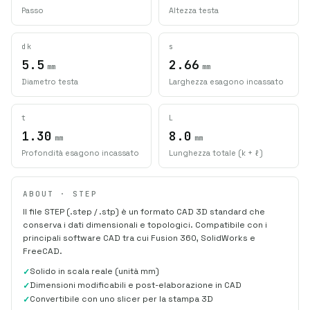
Passo
Altezza testa
dk
s
5.5
2.66
mm
mm
Diametro testa
Larghezza esagono incassato
t
L
1.30
8.0
mm
mm
Profondità esagono incassato
Lunghezza totale (k + ℓ)
ABOUT · STEP
Il file STEP (.step / .stp) è un formato CAD 3D standard che
conserva i dati dimensionali e topologici. Compatibile con i
principali software CAD tra cui Fusion 360, SolidWorks e
FreeCAD.
Solido in scala reale (unità mm)
Dimensioni modificabili e post-elaborazione in CAD
Convertibile con uno slicer per la stampa 3D