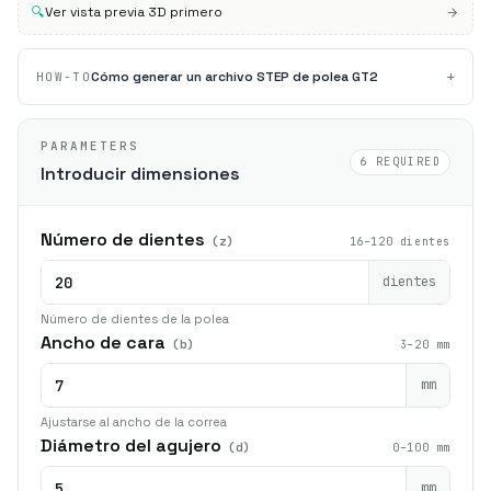
🔍
Ver vista previa 3D primero
+
Cómo generar un archivo STEP de polea GT2
HOW-TO
PARAMETERS
6 REQUIRED
Introducir dimensiones
Número de dientes
(z)
16–120 dientes
dientes
Número de dientes de la polea
Ancho de cara
(b)
3–20 mm
mm
Ajustarse al ancho de la correa
Diámetro del agujero
(d)
0–100 mm
mm