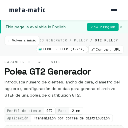
meta-matic
This page is available in English.
×
View in English
← Volver al inicio
3D GENERATOR / PULLEY /
GT2 PULLEY
🔗 Compartir URL
OUTPUT · STEP (AP214)
PARAMETRIC · 3D · STEP
Polea GT2 Generador
Introduzca número de dientes, ancho de cara, diámetro del
agujero y configuración de bridas para generar el archivo
STEP de una polea de distribución GT2.
Perfil de diente
GT2
Paso
2 mm
Aplicación
Transmisión por correa de distribución