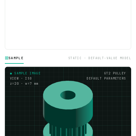
SAMPLE
STATIC · DEFAULT-VALUE MODEL
● SAMPLE IMAGE
GT2 PULLEY
VIEW · ISO
DEFAULT PARAMETERS
z=20 · w=7 mm