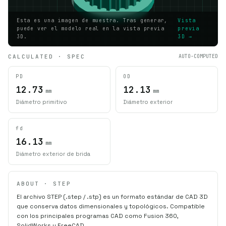
Esta es una imagen de muestra. Tras generar,
Vista
puede ver el modelo real en la vista previa
previa
3D.
3D →
CALCULATED · SPEC
AUTO-COMPUTED
PD
OD
12.73
12.13
mm
mm
Diámetro primitivo
Diámetro exterior
fd
16.13
mm
Diámetro exterior de brida
ABOUT · STEP
El archivo STEP (.step / .stp) es un formato estándar de CAD 3D
que conserva datos dimensionales y topológicos. Compatible
con los principales programas CAD como Fusion 360,
SolidWorks y FreeCAD.