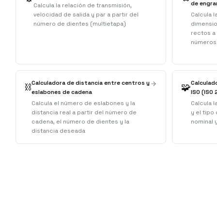
de engra
Calcula la relación de transmisión,
velocidad de salida y par a partir del
Calcula l
número de dientes (multietapa)
dimensio
rectos a
números 
Calculadora de distancia entre centros y
Calculad
⛓️
🧩
eslabones de cadena
ISO (ISO 
Calcula el número de eslabones y la
Calcula l
distancia real a partir del número de
y el tipo
cadena, el número de dientes y la
nominal y
distancia deseada