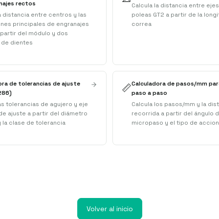
najes rectos
Calcula la distancia entre eje
a distancia entre centros y las
poleas GT2 a partir de la longi
nes principales de engranajes
correa
 partir del módulo y dos
de dientes
ora de tolerancias de ajuste
Calculadora de pasos/mm pa
📏
286)
paso a paso
as tolerancias de agujero y eje
Calcula los pasos/mm y la dis
 de ajuste a partir del diámetro
recorrida a partir del ángulo 
 la clase de tolerancia
micropaso y el tipo de accio
Volver al inicio