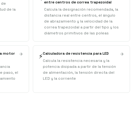
entre centros de correa trapezoidal
s de
tud de la
Calcula la designación recomendada, la
distancia real entre centros, el ángulo
de abrazamiento y la velocidad de la
correa trapezoidal a partir del tipo y los
diámetros primitivos de las poleas
ra motor
Calculadora de resistencia para LED
⚡
Calcula la resistencia necesaria y la
tancia
potencia disipada a partir de la tensión
de paso, el
de alimentación, la tensión directa del
namiento
LED y la corriente