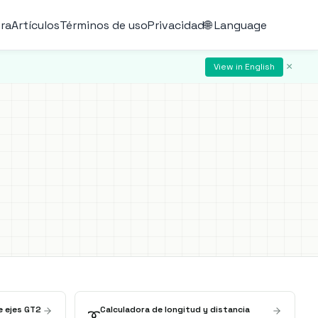
ra
Artículos
Términos de uso
Privacidad
🌐 Language
×
View in English
e ejes GT2
Calculadora de longitud y distancia
➰