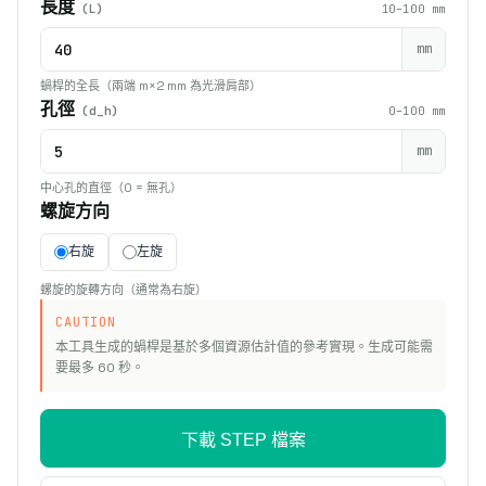
長度
(L)
10–100 mm
mm
蝸桿的全長（兩端 m×2 mm 為光滑肩部）
孔徑
(d_h)
0–100 mm
mm
中心孔的直徑（0 = 無孔）
螺旋方向
右旋
左旋
螺旋的旋轉方向（通常為右旋）
CAUTION
本工具生成的蝸桿是基於多個資源估計值的參考實現。生成可能需
要最多 60 秒。
下載 STEP 檔案