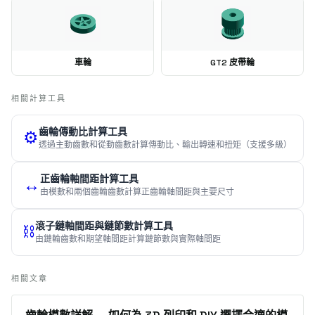
車輪
GT2 皮帶輪
相關計算工具
齒輪傳動比計算工具
⚙️
透過主動齒數和從動齒數計算傳動比、輸出轉速和扭矩（支援多級）
正齒輪軸間距計算工具
↔️
由模數和兩個齒輪齒數計算正齒輪軸間距與主要尺寸
滾子鏈軸間距與鏈節數計算工具
⛓️
由鏈輪齒數和期望軸間距計算鏈節數與實際軸間距
相關文章