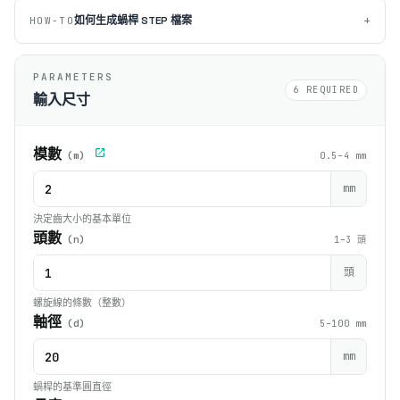
+
如何生成蝸桿 STEP 檔案
HOW-TO
PARAMETERS
6 REQUIRED
輸入尺寸
模數
(m)
0.5–4 mm
mm
決定齒大小的基本單位
頭數
(n)
1–3 頭
頭
螺旋線的條數（整數）
軸徑
(d)
5–100 mm
mm
蝸桿的基準圓直徑