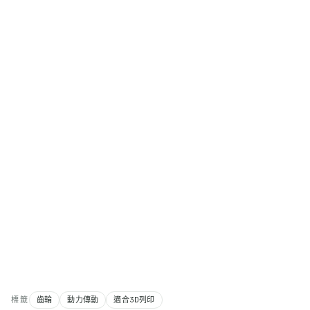
標籤
齒輪
動力傳動
適合3D列印