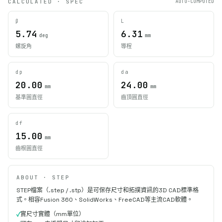
CALCULATED · SPEC
AUTO-COMPUTED
β
L
5.74
6.31
deg
mm
螺旋角
導程
dp
da
20.00
24.00
mm
mm
基準圓直徑
齒頂圓直徑
df
15.00
mm
齒根圓直徑
ABOUT · STEP
STEP檔案（.step / .stp）是可保存尺寸和拓撲資訊的3D CAD標準格
式。相容Fusion 360、SolidWorks、FreeCAD等主流CAD軟體。
實尺寸實體（mm單位）