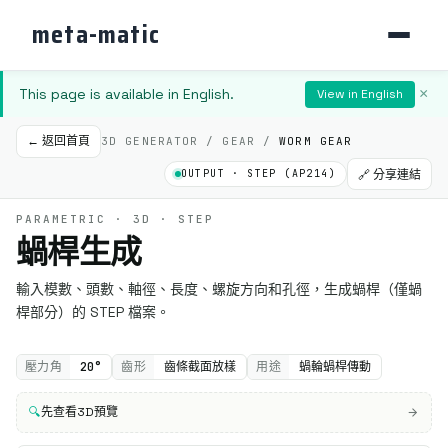
meta-matic
This page is available in English.
×
View in English
← 返回首頁
3D GENERATOR / GEAR /
WORM GEAR
OUTPUT · STEP (AP214)
🔗 分享連結
PARAMETRIC · 3D · STEP
蝸桿生成
輸入模數、頭數、軸徑、長度、螺旋方向和孔徑，生成蝸桿（僅蝸
桿部分）的 STEP 檔案。
壓力角
20°
齒形
齒條截面放樣
用途
蝸輪蝸桿傳動
🔍
先查看3D預覽