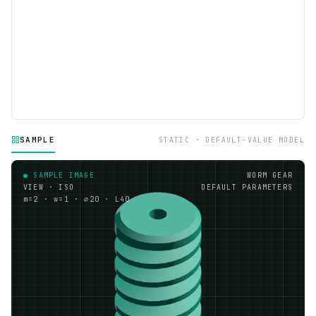
SAMPLE
STATIC · DEFAULT-VALUE MODEL
● SAMPLE IMAGE
WORM GEAR
VIEW · ISO
DEFAULT PARAMETERS
m=2 · w=1 · ⌀20 · L40