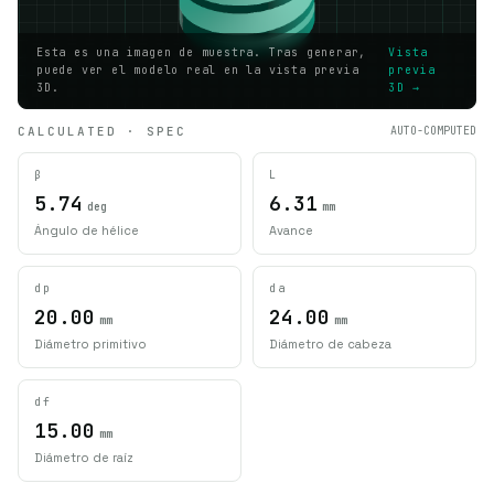
Esta es una imagen de muestra. Tras generar,
Vista
puede ver el modelo real en la vista previa
previa
3D.
3D →
CALCULATED · SPEC
AUTO-COMPUTED
β
L
5.74
6.31
deg
mm
Ángulo de hélice
Avance
dp
da
20.00
24.00
mm
mm
Diámetro primitivo
Diámetro de cabeza
df
15.00
mm
Diámetro de raíz