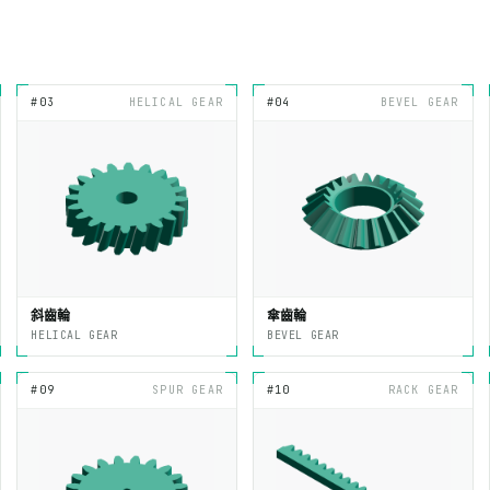
#03
HELICAL GEAR
#04
BEVEL GEAR
斜齒輪
傘齒輪
HELICAL GEAR
BEVEL GEAR
#09
SPUR GEAR
#10
RACK GEAR