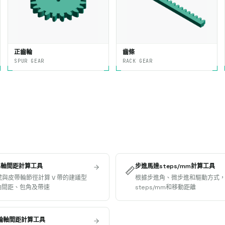
正齒輪
齒條
SPUR GEAR
RACK GEAR
與軸間距計算工具
步進馬達steps/mm計算工具
📏
型號與皮帶輪節徑計算 V 帶的建議型
根據步進角、微步進和驅動方式
軸間距、包角及帶速
steps/mm和移動距離
帶輪軸間距計算工具