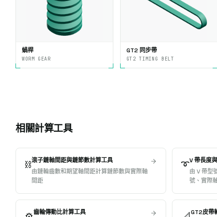
蝸桿
GT2 同步帶
WORM GEAR
GT2 TIMING BELT
相關計算工具
滾子鏈軸間距與鏈節數計算工具
V 帶長度
⛓️
➰
由鏈輪齒數和期望軸間距計算鏈節數與實際軸
由 V 帶
間距
號、實際
齒輪傳動比計算工具
GT2皮
⚙️
📐