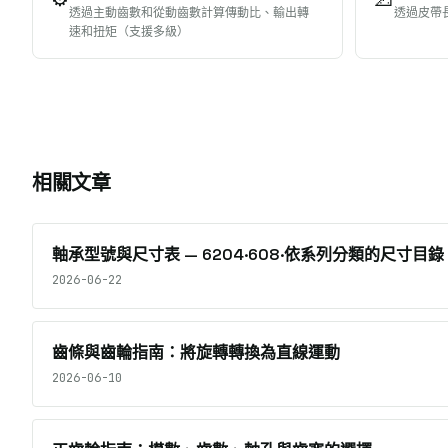
透過主動齒數和從動齒數計算傳動比、輸出轉
透過皮帶
速和扭矩（支援多級）
相關文章
軸承型號與尺寸表 — 6204·608·依系列分類的尺寸目錄
2026-06-22
齒條與齒輪指南：將旋轉轉換為直線運動
2026-06-10