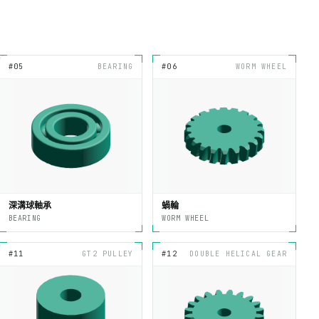
#05
BEARING
#06
WORM WHEEL
深溝球軸承
蝸輪
BEARING
WORM WHEEL
#11
GT2 PULLEY
#12
DOUBLE HELICAL GEAR