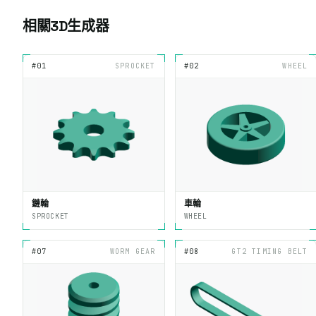
相關3D生成器
#01
SPROCKET
#02
WHEEL
鏈輪
車輪
SPROCKET
WHEEL
#07
WORM GEAR
#08
GT2 TIMING BELT