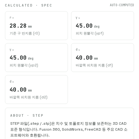
CALCULATED · SPEC
AUTO-COMPUTED
r₀
γ₁
28.28
45.00
mm
deg
기준 구 반지름 (r0)
피치 원뿔각 (γp1)
γ₂
d₁
45.00
40.00
deg
mm
피치 원뿔각 (γp2)
바깥쪽 피치원 지름 (d1)
d₂
40.00
mm
바깥쪽 피치원 지름 (d2)
ABOUT · STEP
STEP 파일(.step / .stp)은 치수 및 토폴로지 정보를 보존하는 3D CAD
표준 형식입니다. Fusion 360, SolidWorks, FreeCAD 등 주요 CAD 소
프트웨어와 호환됩니다.