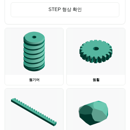
STEP 형상 확인
웜기어
웜휠