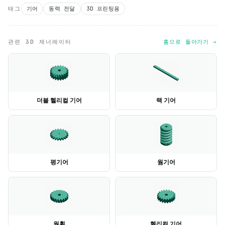
태그
기어
동력 전달
3D 프린팅용
관련 3D 제너레이터
홈으로 돌아가기 →
더블 헬리컬 기어
랙 기어
평기어
웜기어
웜휠
헬리컬 기어