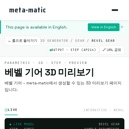
meta-matic
This page is available in English.
×
View in English
← 홈으로 돌아가기
3D GENERATOR / GEAR /
BEVEL GEAR
🔗 URL 공유
OUTPUT · STEP (AP214)
PARAMETRIC · 3D · STEP · PREVIEW
베벨 기어 3D 미리보기
베벨 기어 – meta-matic에서 생성할 수 있는 3D 미리보기 페이지
입니다.
LIVE
INTERACTIVE · WEBGL
● LIVE MODEL
BEVEL GEAR