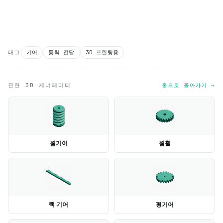
태그
기어
동력 전달
3D 프린팅용
관련 3D 제너레이터
홈으로 돌아가기 →
웜기어
웜휠
랙 기어
평기어