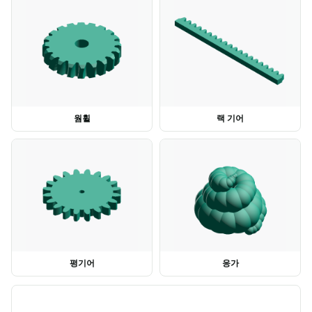
웜휠
랙 기어
평기어
응가