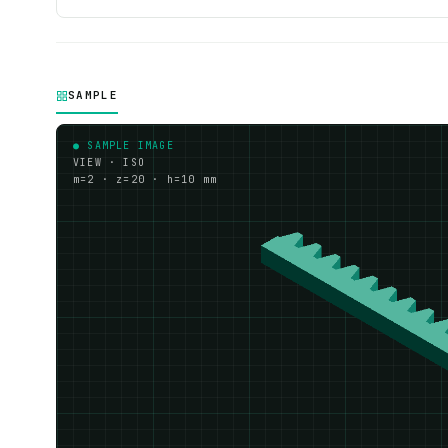
SAMPLE
● SAMPLE IMAGE
VIEW · ISO
m=2 · z=20 · h=10 mm