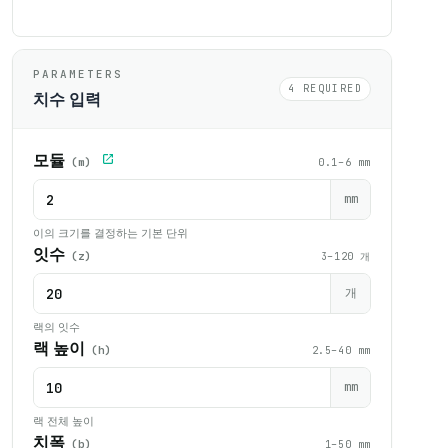
PARAMETERS
4 REQUIRED
치수 입력
모듈
(m)
0.1–6 mm
mm
이의 크기를 결정하는 기본 단위
잇수
(z)
3–120 개
개
랙의 잇수
랙 높이
(h)
2.5–40 mm
mm
랙 전체 높이
치폭
(b)
1–50 mm