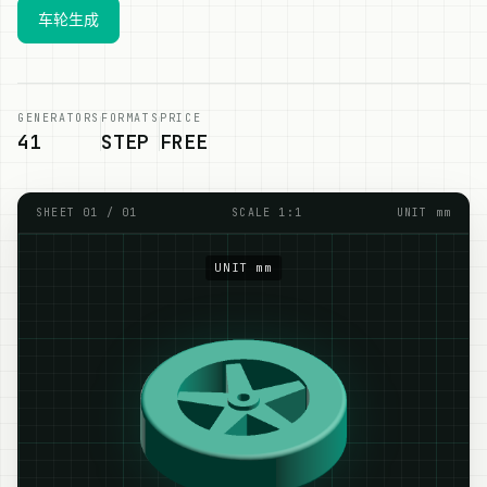
车轮生成
GENERATORS
FORMATS
PRICE
41
STEP
FREE
SHEET 01 / 01
SCALE 1:1
UNIT mm
UNIT mm