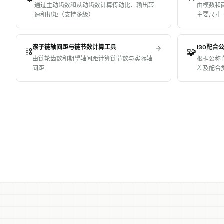
通过主动齿数和从动齿数计算传动比、输出转
由模数和
速和扭矩（支持多级）
主要尺寸
滚子链轴间距与链节数计算工具
ISO配合
⛓️
🧩
由链轮齿数和期望轴间距计算链节数与实际轴
根据公称
间距
差及配合