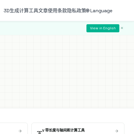
3D生成
计算工具
文章
使用条款
隐私政策
🌐 Language
×
View in English
V 带长度与轴间距计算工具
➰