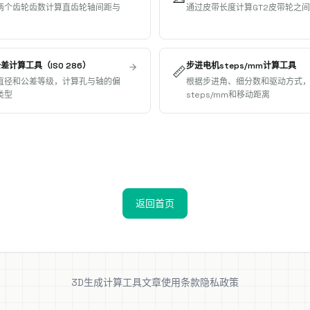
两个齿轮齿数计算直齿轮轴间距与
通过皮带长度计算GT2皮带轮之
公差计算工具（ISO 286）
步进电机steps/mm计算工具
📏
直径和公差等级，计算孔与轴的偏
根据步进角、细分数和驱动方式
类型
steps/mm和移动距离
返回首页
3D生成
计算工具
文章
使用条款
隐私政策