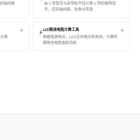
间的轴间距
由 V 带型号与皮带轮节径计算 V 带的推荐型
号、实际轴间距、包角与带速
LED限流电阻计算工具
⚡
，计算
根据电源电压、LED正向电压和电流，计算所
需限流电阻值和功耗