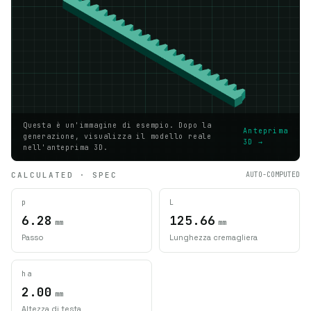
Questa è un'immagine di esempio. Dopo la
Anteprima
generazione, visualizza il modello reale
3D →
nell'anteprima 3D.
CALCULATED · SPEC
AUTO-COMPUTED
p
L
6.28
125.66
mm
mm
Passo
Lunghezza cremagliera
ha
2.00
mm
Altezza di testa