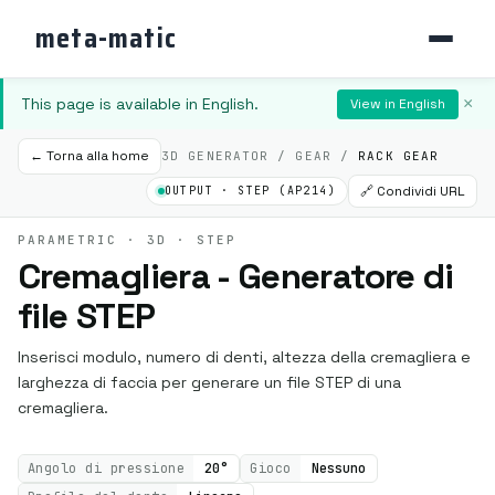
meta-matic
This page is available in English.
×
View in English
← Torna alla home
3D GENERATOR / GEAR /
RACK GEAR
🔗 Condividi URL
OUTPUT · STEP (AP214)
PARAMETRIC · 3D · STEP
Cremagliera - Generatore di
file STEP
Inserisci modulo, numero di denti, altezza della cremagliera e
larghezza di faccia per generare un file STEP di una
cremagliera.
Angolo di pressione
20°
Gioco
Nessuno