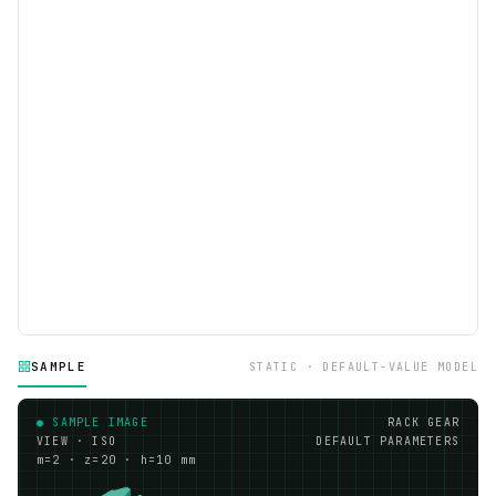
SAMPLE
STATIC · DEFAULT-VALUE MODEL
● SAMPLE IMAGE
RACK GEAR
VIEW · ISO
DEFAULT PARAMETERS
m=2 · z=20 · h=10 mm