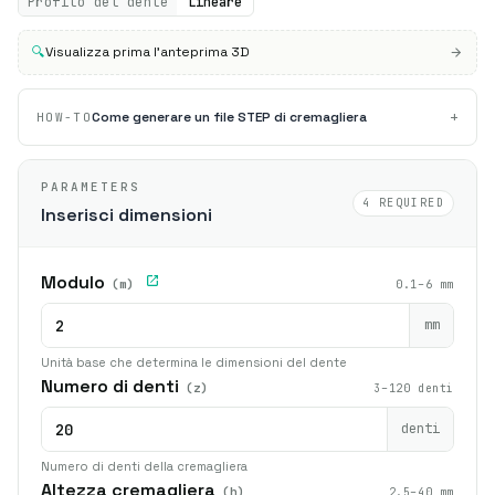
Profilo del dente
Lineare
🔍
Visualizza prima l'anteprima 3D
+
Come generare un file STEP di cremagliera
HOW-TO
PARAMETERS
4 REQUIRED
Inserisci dimensioni
Modulo
(m)
0.1–6 mm
mm
Unità base che determina le dimensioni del dente
Numero di denti
(z)
3–120 denti
denti
Numero di denti della cremagliera
Altezza cremagliera
(h)
2.5–40 mm