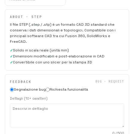
ABOUT · STEP
Il file STEP (.step / .stp) è un formato CAD 3D standard che
conserva i dati dimensionali e topologici. Compatibile con i
principali software CAD tra cui Fusion 360, SolidWorks e
FreeCAD.
Solido in scala reale (unità mm)
Dimensioni modificabili e post-elaborazione in CAD
Convertibile con uno slicer per la stampa 3D
FEEDBACK
BUG · REQUEST
Segnalazione bug
Richiesta funzionalità
Dettagli (10+ caratteri)
0
/ 500