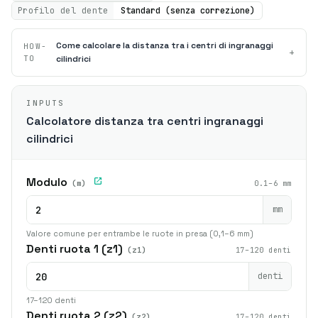
Profilo del dente
Standard (senza correzione)
Come calcolare la distanza tra i centri di ingranaggi
HOW-
+
TO
cilindrici
INPUTS
Calcolatore distanza tra centri ingranaggi
cilindrici
Modulo
(m)
0.1–6 mm
mm
Valore comune per entrambe le ruote in presa (0,1–6 mm)
Denti ruota 1 (z1)
(z1)
17–120 denti
denti
17–120 denti
Denti ruota 2 (z2)
(z2)
17–120 denti