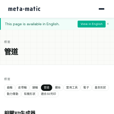
meta-matic
This page is available in English.
×
View in English
標籤
管道
標籤
齒輪
皮帶輪
鏈輪
管道
螺絲
實用工具
電子
基本形狀
動力傳動
有機形狀
適合3D列印
相關3D生成器