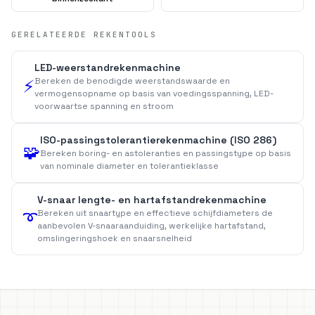
GERELATEERDE REKENTOOLS
LED-weerstandrekenmachine
Bereken de benodigde weerstandswaarde en
⚡
vermogensopname op basis van voedingsspanning, LED-
voorwaartse spanning en stroom
ISO-passingstolerantierekenmachine (ISO 286)
🧩
Bereken boring- en astoleranties en passingstype op basis
van nominale diameter en tolerantieklasse
V-snaar lengte- en hartafstandrekenmachine
Bereken uit snaartype en effectieve schijfdiameters de
➰
aanbevolen V-snaaraanduiding, werkelijke hartafstand,
omslingeringshoek en snaarsnelheid