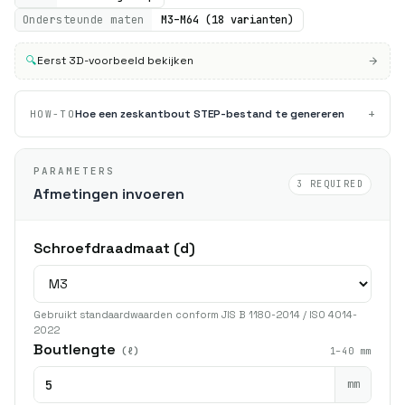
Ondersteunde maten
M3–M64 (18 varianten)
🔍
Eerst 3D-voorbeeld bekijken
+
Hoe een zeskantbout STEP-bestand te genereren
HOW-TO
PARAMETERS
3 REQUIRED
Afmetingen invoeren
Schroefdraadmaat (d)
Gebruikt standaardwaarden conform JIS B 1180-2014 / ISO 4014-
2022
Boutlengte
(ℓ)
1–40 mm
mm