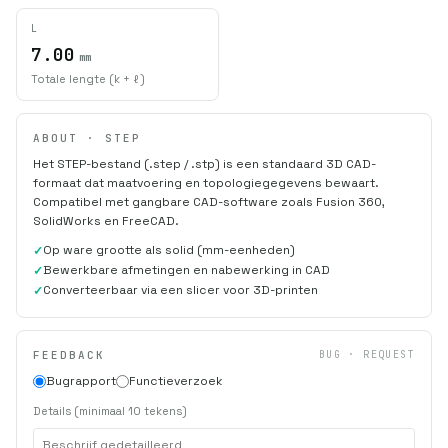
L
7.00
mm
Totale lengte (k + ℓ)
ABOUT · STEP
Het STEP-bestand (.step / .stp) is een standaard 3D CAD-
formaat dat maatvoering en topologiegegevens bewaart.
Compatibel met gangbare CAD-software zoals Fusion 360,
SolidWorks en FreeCAD.
Op ware grootte als solid (mm-eenheden)
Bewerkbare afmetingen en nabewerking in CAD
Converteerbaar via een slicer voor 3D-printen
FEEDBACK
BUG · REQUEST
Bugrapport
Functieverzoek
Details (minimaal 10 tekens)