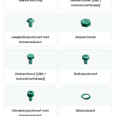
Vlakke sluitring
Zeskantmoer (UNC /
inchschroefdraad)
Laagbolkopschroef met
Zeskantmoer
binnenzeskant
Zeskantbout (UNC /
Bolkopschroef
inchschroefdraad)
Cilinderkopschroef met
Möbiusband
binnenzeskant