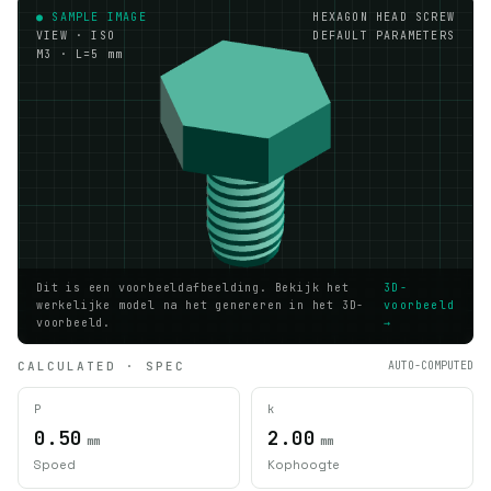
● SAMPLE IMAGE
HEXAGON HEAD SCREW
VIEW · ISO
DEFAULT PARAMETERS
M3 · L=5 mm
Dit is een voorbeeldafbeelding. Bekijk het
3D-
werkelijke model na het genereren in het 3D-
voorbeeld
voorbeeld.
→
CALCULATED · SPEC
AUTO-COMPUTED
P
k
0.50
2.00
mm
mm
Spoed
Kophoogte