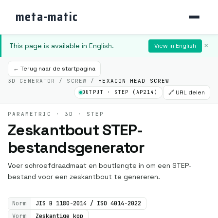
meta-matic
This page is available in English.
×
View in English
← Terug naar de startpagina
3D GENERATOR / SCREW /
HEXAGON HEAD SCREW
🔗 URL delen
OUTPUT · STEP (AP214)
PARAMETRIC · 3D · STEP
Zeskantbout STEP-
bestandsgenerator
Voer schroefdraadmaat en boutlengte in om een STEP-
bestand voor een zeskantbout te genereren.
Norm
JIS B 1180-2014 / ISO 4014-2022
Vorm
Zeskantige kop