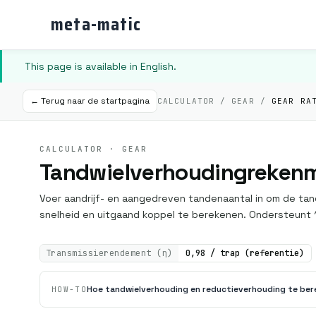
meta-matic
This page is available in English.
← Terug naar de startpagina
CALCULATOR / GEAR /
GEAR RA
CALCULATOR · GEAR
Tandwielverhoudingreken
Voer aandrijf- en aangedreven tandenaantal in om de ta
snelheid en uitgaand koppel te berekenen. Ondersteunt 1
Transmissierendement (η)
0,98 / trap (referentie)
Hoe tandwielverhouding en reductieverhouding te be
HOW-TO