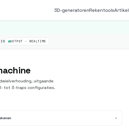
3D-generatoren
Rekentools
Artike
TIO
OUTPUT · REALTIME
machine
ndwielverhouding, uitgaande
- tot 3-traps configuraties.
+
rekenen