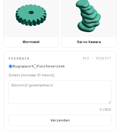
Wormwiel
Sai no Kawara
FEEDBACK
BUG · REQUEST
Bugrapport
Functieverzoek
Details (minimaal 10 tekens)
0
/ 500
Verzenden