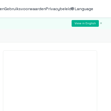
len
Gebruiksvoorwaarden
Privacybeleid
🌐 Language
×
View in English