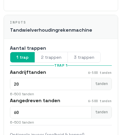
INPUTS
Tandwielverhoudingrekenmachine
Aantal trappen
1 trap
2 trappen
3 trappen
TRAP 1
Aandrijftanden
6–500 tanden
tanden
6–500 tanden
Aangedreven tanden
6–500 tanden
tanden
6–500 tanden
Optionele invoer (snelheid & koppel)