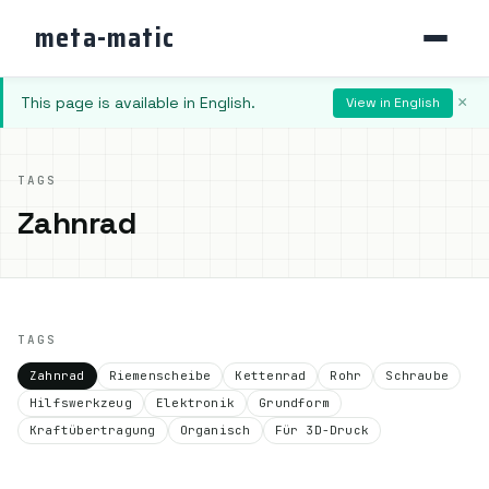
meta-matic
This page is available in English.
×
View in English
TAGS
Zahnrad
TAGS
Zahnrad
Riemenscheibe
Kettenrad
Rohr
Schraube
Hilfswerkzeug
Elektronik
Grundform
Kraftübertragung
Organisch
Für 3D-Druck