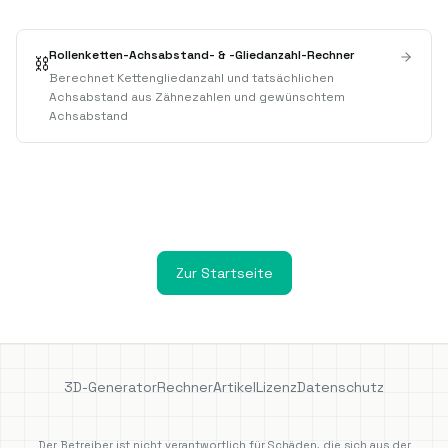
Rollenketten-Achsabstand- & -Gliedanzahl-Rechner
⛓️
Berechnet Kettengliedanzahl und tatsächlichen
Achsabstand aus Zähnezahlen und gewünschtem
Achsabstand
Zur Startseite
3D-Generator
Rechner
Artikel
Lizenz
Datenschutz
Der Betreiber ist nicht verantwortlich für Schäden, die sich aus der