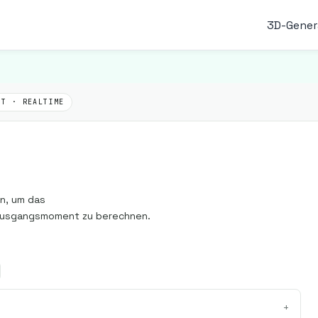
3D-Gener
UT · REALTIME
in, um das
 Ausgangsmoment zu berechnen.
+