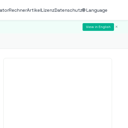
ator
Rechner
Artikel
Lizenz
Datenschutz
🌐 Language
×
View in English