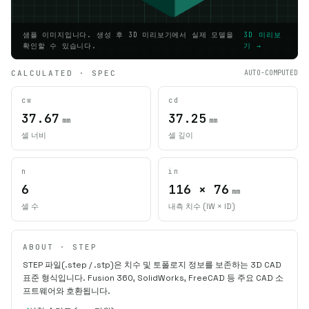
샘플 이미지입니다. 생성 후 3D 미리보기에서 실제 모델을
3D 미리보
확인할 수 있습니다.
기 →
CALCULATED · SPEC
AUTO-COMPUTED
cw
cd
37.67
37.25
mm
mm
셀 너비
셀 깊이
n
in
6
116 × 76
mm
셀 수
내측 치수 (IW × ID)
ABOUT · STEP
STEP 파일(.step / .stp)은 치수 및 토폴로지 정보를 보존하는 3D CAD
표준 형식입니다. Fusion 360, SolidWorks, FreeCAD 등 주요 CAD 소
프트웨어와 호환됩니다.