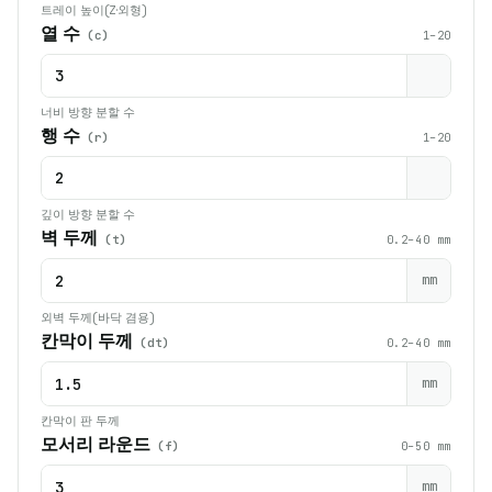
트레이 높이(Z·외형)
열 수
(c)
1–20
너비 방향 분할 수
행 수
(r)
1–20
깊이 방향 분할 수
벽 두께
(t)
0.2–40 mm
mm
외벽 두께(바닥 겸용)
칸막이 두께
(dt)
0.2–40 mm
mm
칸막이 판 두께
모서리 라운드
(f)
0–50 mm
mm