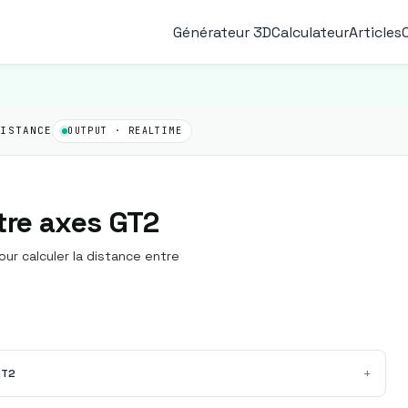
Générateur 3D
Calculateur
Articles
DISTANCE
OUTPUT · REALTIME
tre axes GT2
our calculer la distance entre
+
GT2