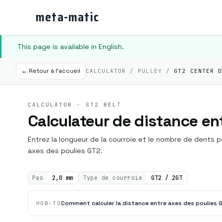
meta-matic
This page is available in English.
← Retour à l'accueil
CALCULATOR / PULLEY /
GT2 CENTER 
CALCULATOR · GT2 BELT
Calculateur de distance en
Entrez la longueur de la courroie et le nombre de dents p
axes des poulies GT2.
Pas
2,0 mm
Type de courroie
GT2 / 2GT
Comment calculer la distance entre axes des poulies 
HOW-TO