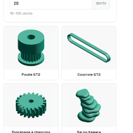
dents
16–120 dents
Poulie GT2
Courroie GT2
Engrenage à chevrons
Sai no Kawara