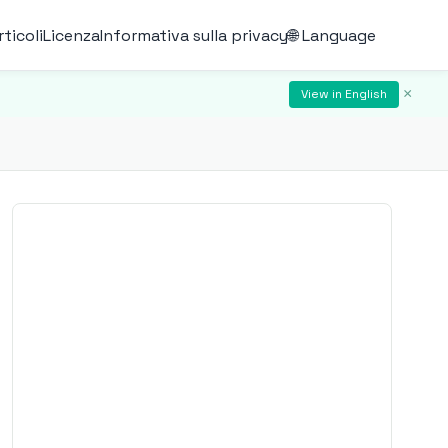
rticoli
Licenza
Informativa sulla privacy
🌐 Language
×
View in English