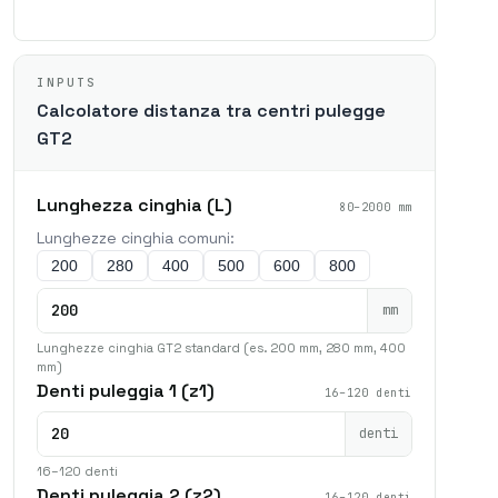
INPUTS
Calcolatore distanza tra centri pulegge
GT2
Lunghezza cinghia (L)
80–2000 mm
Lunghezze cinghia comuni:
200
280
400
500
600
800
mm
Lunghezze cinghia GT2 standard (es. 200 mm, 280 mm, 400
mm)
Denti puleggia 1 (z1)
16–120 denti
denti
16–120 denti
Denti puleggia 2 (z2)
16–120 denti