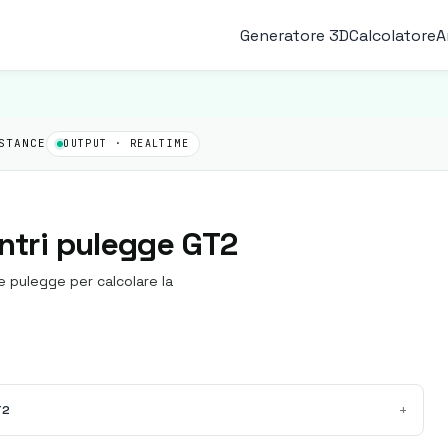
Generatore 3D
Calcolatore
A
STANCE
OUTPUT · REALTIME
entri pulegge GT2
le pulegge per calcolare la
+
T2