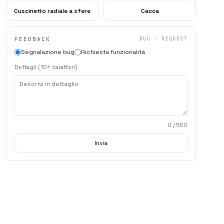
Cuscinetto radiale a sfere
Cacca
FEEDBACK
BUG · REQUEST
Segnalazione bug
Richiesta funzionalità
Dettagli (10+ caratteri)
0
/ 500
Invia