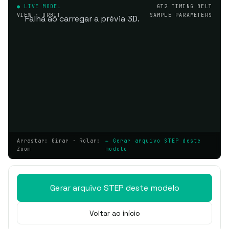
● LIVE MODEL
GT2 TIMING BELT
VIEW · ORBIT
SAMPLE PARAMETERS
Falha ao carregar a prévia 3D.
Arrastar: Girar · Rolar:
← Gerar arquivo STEP deste
Zoom
modelo
Gerar arquivo STEP deste modelo
Voltar ao início