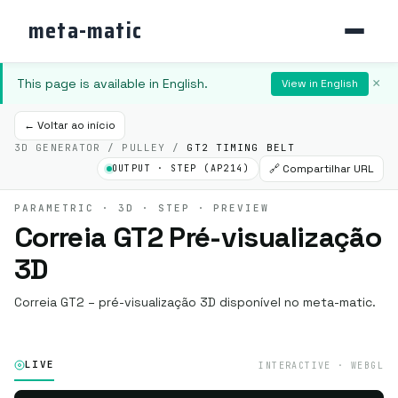
meta-matic
This page is available in English.
×
View in English
← Voltar ao início
3D GENERATOR / PULLEY /
GT2 TIMING BELT
🔗 Compartilhar URL
OUTPUT · STEP (AP214)
PARAMETRIC · 3D · STEP · PREVIEW
Correia GT2 Pré-visualização
3D
Correia GT2 – pré-visualização 3D disponível no meta-matic.
LIVE
INTERACTIVE · WEBGL