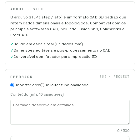
ABOUT · STEP
O arquivo STEP (.step / .stp) é um formato CAD 3D padrão que
retém dados dimensionais e topológicos. Compatível com os
principais softwares CAD, incluindo Fusion 360, SolidWorks e
FreeCAD.
Sólido em escala real (unidades mm)
Dimensões editáveis e pós-processamento no CAD
Conversível com fatiador para impressão 3D
FEEDBACK
BUG · REQUEST
Reportar erro
Solicitar funcionalidade
Conteúdo (mín. 10 caracteres)
0
/ 500