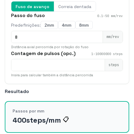
Fuso de avanço
Correia dentada
Passo do fuso
0.1–50 mm/rev
Predefinições:
2mm
4mm
8mm
mm/rev
Distância axial percorrida por rotação do fuso
Contagem de pulsos (opc.)
1–10000000 steps
steps
Insira para calcular também a distância percorrida
Resultado
Passos por mm
400
steps/mm
📋