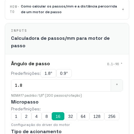
Como calcular os passos/mm e a distância percorrida
HOW-
+
TO
de um motor de passo
INPUTS
Calculadora de passos/mm para motor de
passo
Ângulo de passo
0.1–90 °
Predefinições:
1.8°
0.9°
°
NEMA17 padrão: 1,8° (200 passos/rotação)
Micropasso
Predefinições:
1
2
4
8
16
32
64
128
256
Configuração do driver do motor
Tipo de acionamento