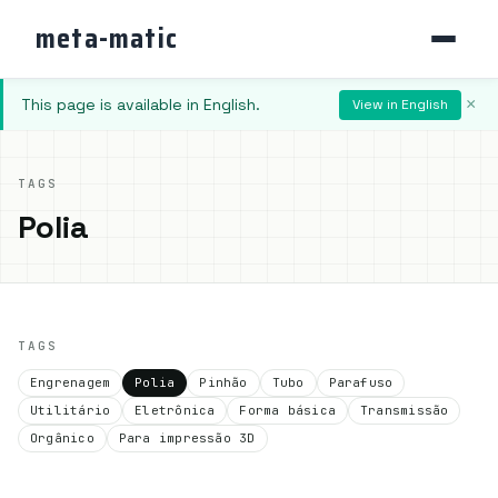
meta-matic
This page is available in English.
×
View in English
TAGS
Polia
TAGS
Engrenagem
Polia
Pinhão
Tubo
Parafuso
Utilitário
Eletrônica
Forma básica
Transmissão
Orgânico
Para impressão 3D