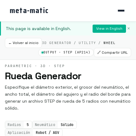
meta-matic
This page is available in English.
×
View in English
← Volver al inicio
3D GENERATOR / UTILITY /
WHEEL
🔗 Compartir URL
OUTPUT · STEP (AP214)
PARAMETRIC · 3D · STEP
Rueda Generador
Especifique el diámetro exterior, el grosor del neumático, el
ancho total, el diámetro del agujero y el radio del borde para
generar un archivo STEP de rueda de 5 radios con neumático
sólido.
Radios
5
Neumático
Sólido
Aplicación
Robot / AGV