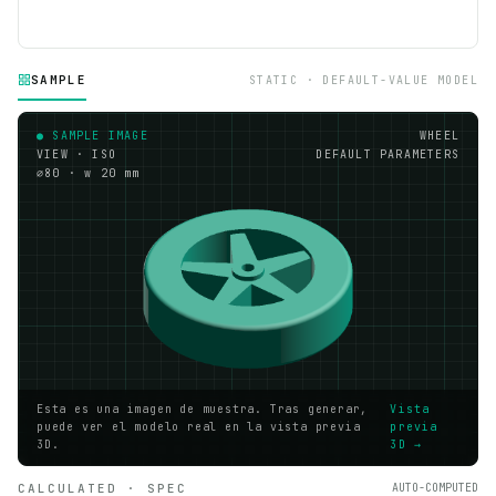
SAMPLE
STATIC · DEFAULT-VALUE MODEL
● SAMPLE IMAGE
WHEEL
VIEW · ISO
DEFAULT PARAMETERS
⌀80 · w 20 mm
Esta es una imagen de muestra. Tras generar,
Vista
puede ver el modelo real en la vista previa
previa
3D.
3D →
CALCULATED · SPEC
AUTO-COMPUTED