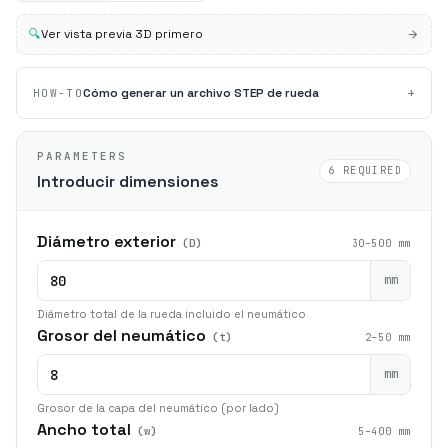
🔍
Ver vista previa 3D primero
+
Cómo generar un archivo STEP de rueda
HOW-TO
PARAMETERS
6 REQUIRED
Introducir dimensiones
Diámetro exterior
(D)
30–500 mm
mm
Diámetro total de la rueda incluido el neumático
Grosor del neumático
(t)
2–50 mm
mm
Grosor de la capa del neumático (por lado)
Ancho total
(w)
5–400 mm