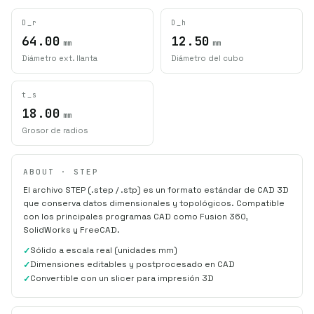
D_r
D_h
64.00
12.50
mm
mm
Diámetro ext. llanta
Diámetro del cubo
t_s
18.00
mm
Grosor de radios
ABOUT · STEP
El archivo STEP (.step / .stp) es un formato estándar de CAD 3D
que conserva datos dimensionales y topológicos. Compatible
con los principales programas CAD como Fusion 360,
SolidWorks y FreeCAD.
Sólido a escala real (unidades mm)
Dimensiones editables y postprocesado en CAD
Convertible con un slicer para impresión 3D