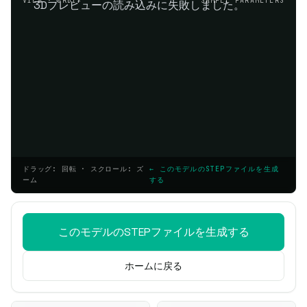
VIEW · ORBIT
SAMPLE PARAMETERS
3Dプレビューの読み込みに失敗しました。
ドラッグ: 回転 · スクロール: ズ
← このモデルのSTEPファイルを生成
ーム
する
このモデルのSTEPファイルを生成する
ホームに戻る