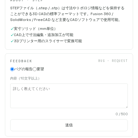
STEPファイル（.step / .stp）は寸法やトポロジ情報などを保持する
ことができる3D CADの標準フォーマットです。Fusion 360 /
SolidWorks / FreeCAD など主要なCADソフトウェアで使用可能。
実寸ソリッド（mm単位）
CAD上で寸法編集・追加加工が可能
3Dプリンター用のスライサーで変換可能
FEEDBACK
BUG · REQUEST
バグの報告
要望
内容（10文字以上）
0
/ 500
送信