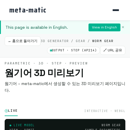
meta-matic
This page is available in English.
×
View in English
← 홈으로 돌아가기
3D GENERATOR / GEAR /
WORM GEAR
🔗 URL 공유
OUTPUT · STEP (AP214)
PARAMETRIC · 3D · STEP · PREVIEW
웜기어 3D 미리보기
웜기어 – meta-matic에서 생성할 수 있는 3D 미리보기 페이지입니
다.
LIVE
INTERACTIVE · WEBGL
● LIVE MODEL
WORM GEAR