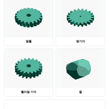
웜휠
평기어
헬리컬 기어
돌