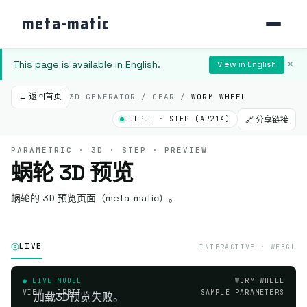
meta-matic
This page is available in English.
×
View in English
← 返回首页
3D GENERATOR / GEAR /
WORM WHEEL
OUTPUT · STEP (AP214)
🔗 分享链接
PARAMETRIC · 3D · STEP · PREVIEW
蜗轮 3D 预览
蜗轮的 3D 预览页面（meta-matic）。
LIVE
INTERACTIVE · WEBGL
● LIVE MODEL
WORM WHEEL
VIEW · ORBIT
SAMPLE PARAMETERS
加载3D预览失败。