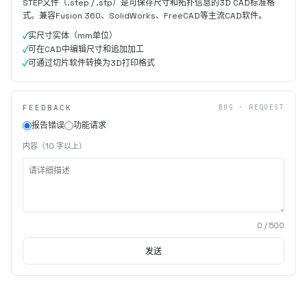
STEP文件（.step / .stp）是可保存尺寸和拓扑信息的3D CAD标准格
式。兼容Fusion 360、SolidWorks、FreeCAD等主流CAD软件。
实尺寸实体（mm单位）
可在CAD中编辑尺寸和追加加工
可通过切片软件转换为3D打印格式
FEEDBACK
BUG · REQUEST
报告错误
功能请求
内容（10 字以上）
0
/ 500
发送