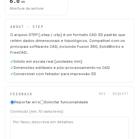
6.0
mm
Abertura da ranhura
ABOUT · STEP
O arquivo STEP (.step / .stp) é um formato CAD 3D padrão que
retém dados dimensionais e topológicos. Compatível com os
principais softwares CAD, incluindo Fusion 360, SolidWorks e
FreeCAD.
Sólido em escala real (unidades mm)
Dimensões editáveis e pós-processamento no CAD
Conversível com fatiador para impressão 3D
FEEDBACK
BUG · REQUEST
Reportar erro
Solicitar funcionalidade
Conteúdo (mín. 10 caracteres)