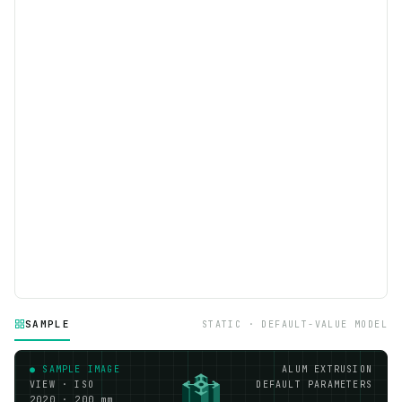
SAMPLE
STATIC · DEFAULT-VALUE MODEL
● SAMPLE IMAGE
ALUM EXTRUSION
VIEW · ISO
DEFAULT PARAMETERS
2020 · 200 mm