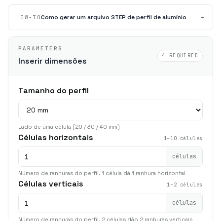
+
Como gerar um arquivo STEP de perfil de alumínio
HOW-TO
PARAMETERS
4 REQUIRED
Inserir dimensões
Tamanho do perfil
Lado de uma célula (20 / 30 / 40 mm)
Células horizontais
1–10 células
células
Número de ranhuras do perfil. 1 célula dá 1 ranhura horizontal
Células verticais
1–2 células
células
Número de ranhuras do perfil. 2 células dão 2 ranhuras verticais