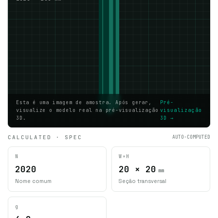
Esta é uma imagem de amostra. Após gerar,
Pré-
visualize o modelo real na pré-visualização
visualização
3D.
3D →
CALCULATED · SPEC
AUTO-COMPUTED
N
W×H
2020
20 × 20
mm
Nome comum
Seção transversal
g