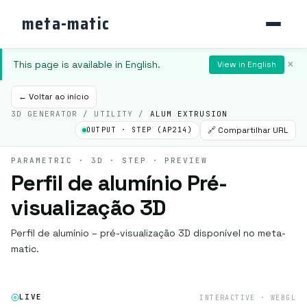
meta-matic
This page is available in English.
×
View in English
← Voltar ao início
3D GENERATOR / UTILITY /
ALUM EXTRUSION
🔗 Compartilhar URL
OUTPUT · STEP (AP214)
PARAMETRIC · 3D · STEP · PREVIEW
Perfil de alumínio Pré-
visualização 3D
Perfil de alumínio – pré-visualização 3D disponível no meta-
matic.
LIVE
INTERACTIVE · WEBGL