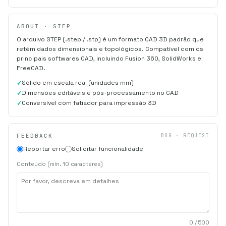
ABOUT · STEP
O arquivo STEP (.step / .stp) é um formato CAD 3D padrão que
retém dados dimensionais e topológicos. Compatível com os
principais softwares CAD, incluindo Fusion 360, SolidWorks e
FreeCAD.
Sólido em escala real (unidades mm)
Dimensões editáveis e pós-processamento no CAD
Conversível com fatiador para impressão 3D
FEEDBACK
BUG · REQUEST
Reportar erro
Solicitar funcionalidade
Conteúdo (mín. 10 caracteres)
0
/ 500