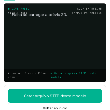
● LIVE MODEL
ALUM EXTRUSION
VIEW · ORBIT
SAMPLE PARAMETERS
Falha ao carregar a prévia 3D.
Arrastar: Girar · Rolar:
← Gerar arquivo STEP deste
Zoom
modelo
Gerar arquivo STEP deste modelo
Voltar ao início