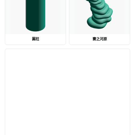
圓柱
賽之河原