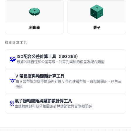
斜齒輪
骰子
相關計算工具
ISO配合公差計算工具（ISO 286）
🧩
根據公稱直徑和公差等級，計算孔與軸的偏差及配合類型
V 帶長度與軸間距計算工具
➰
由 V 帶型號與皮帶輪節徑計算 V 帶的建議型號、實際軸間距、包角及
帶速
滾子鏈軸間距與鏈節數計算工具
⛓️
由鏈輪齒數和期望軸間距計算鏈節數與實際軸間距