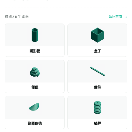
相關3D生成器
返回首頁 →
圓形管
盒子
便便
齒條
歐羅依德
蝸桿