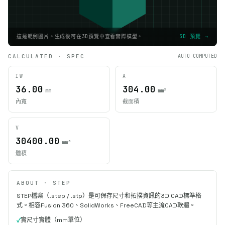
這是範例圖片。生成後可在3D預覽中查看實際模型。
3D 預覽 →
CALCULATED · SPEC
AUTO-COMPUTED
IW
A
36.00
304.00
mm
mm²
內寬
截面積
V
30400.00
mm³
體積
ABOUT · STEP
STEP檔案（.step / .stp）是可保存尺寸和拓撲資訊的3D CAD標準格
式。相容Fusion 360、SolidWorks、FreeCAD等主流CAD軟體。
實尺寸實體（mm單位）