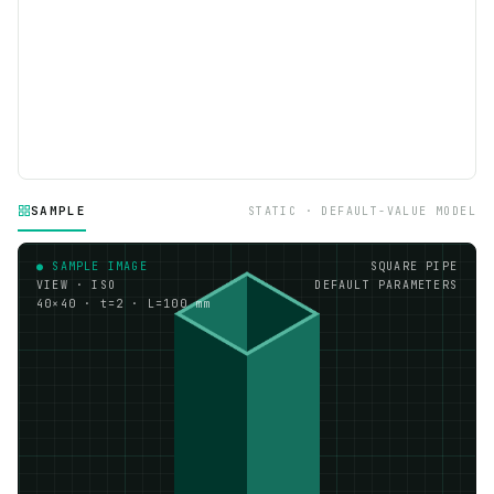
SAMPLE
STATIC · DEFAULT-VALUE MODEL
● SAMPLE IMAGE
SQUARE PIPE
VIEW · ISO
DEFAULT PARAMETERS
40×40 · t=2 · L=100 mm