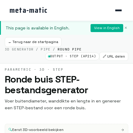
meta-matic
This page is available in English.
×
View in English
← Terug naar de startpagina
3D GENERATOR / PIPE /
ROUND PIPE
🔗 URL delen
OUTPUT · STEP (AP214)
PARAMETRIC · 3D · STEP
Ronde buis STEP-
bestandsgenerator
Voer buitendiameter, wanddikte en lengte in en genereer
een STEP-bestand voor een ronde buis.
🔍
Eerst 3D-voorbeeld bekijken