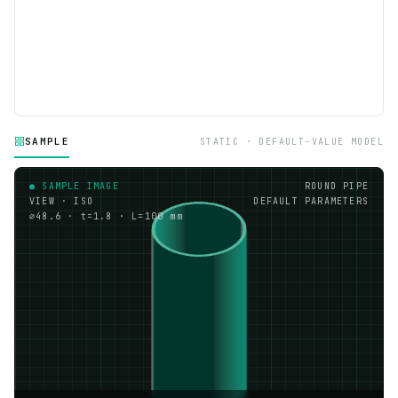
SAMPLE
STATIC · DEFAULT-VALUE MODEL
● SAMPLE IMAGE
ROUND PIPE
VIEW · ISO
DEFAULT PARAMETERS
⌀48.6 · t=1.8 · L=100 mm