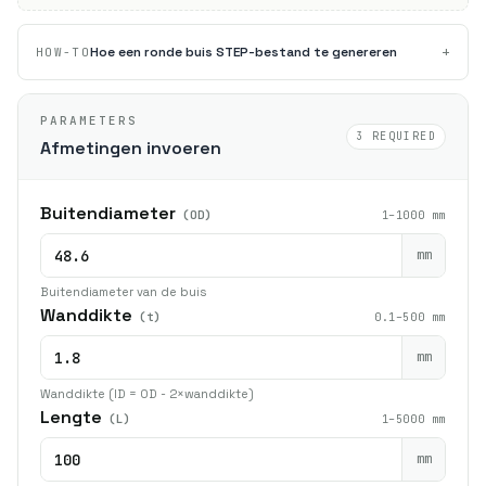
+
Hoe een ronde buis STEP-bestand te genereren
HOW-TO
PARAMETERS
3 REQUIRED
Afmetingen invoeren
Buitendiameter
(OD)
1–1000 mm
mm
Buitendiameter van de buis
Wanddikte
(t)
0.1–500 mm
mm
Wanddikte (ID = OD - 2×wanddikte)
Lengte
(L)
1–5000 mm
mm