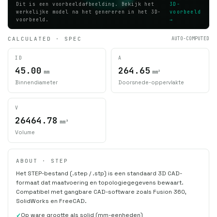
Dit is een voorbeeldafbeelding. Bekijk het
3D-
werkelijke model na het genereren in het 3D-
voorbeeld
voorbeeld.
→
CALCULATED · SPEC
AUTO-COMPUTED
ID
A
45.00
264.65
mm
mm²
Binnendiameter
Doorsnede-oppervlakte
V
26464.78
mm³
Volume
ABOUT · STEP
Het STEP-bestand (.step / .stp) is een standaard 3D CAD-
formaat dat maatvoering en topologiegegevens bewaart.
Compatibel met gangbare CAD-software zoals Fusion 360,
SolidWorks en FreeCAD.
Op ware grootte als solid (mm-eenheden)