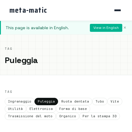
meta-matic
This page is available in English.
×
View in English
TAG
Puleggia
TAG
Ingranaggio
Puleggia
Ruota dentata
Tubo
Vite
Utilità
Elettronica
Forma di base
Trasmissione del moto
Organico
Per la stampa 3D