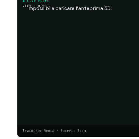
● LIVE MODEL
VIEW · ORBIT
Impossibile caricare l'anteprima 3D.
Trascina: Ruota · Scorri: Zoom