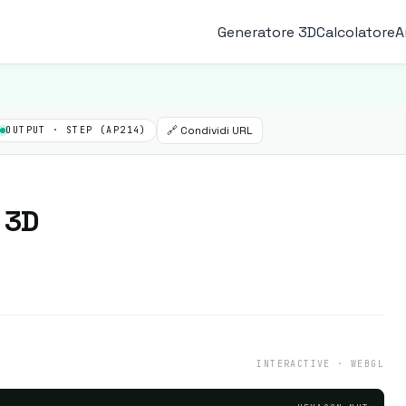
Generatore 3D
Calcolatore
A
🔗 Condividi URL
OUTPUT · STEP (AP214)
 3D
INTERACTIVE · WEBGL