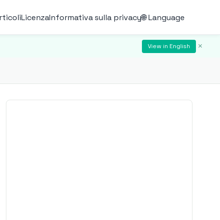
rticoli
Licenza
Informativa sulla privacy
🌐 Language
×
View in English