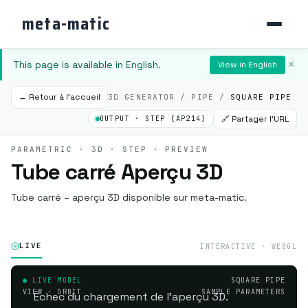
meta-matic
This page is available in English.
×
View in English
← Retour à l'accueil
3D GENERATOR / PIPE /
SQUARE PIPE
🔗 Partager l'URL
OUTPUT · STEP (AP214)
PARAMETRIC · 3D · STEP · PREVIEW
Tube carré Aperçu 3D
Tube carré – aperçu 3D disponible sur meta-matic.
LIVE
INTERACTIVE · WEBGL
● LIVE MODEL
SQUARE PIPE
VIEW · ORBIT
SAMPLE PARAMETERS
Échec du chargement de l'aperçu 3D.