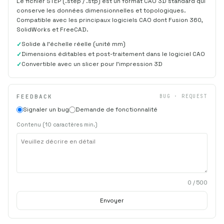
Le fichier STEP (.step / .stp) est un format CAO 3D standard qui
conserve les données dimensionnelles et topologiques.
Compatible avec les principaux logiciels CAO dont Fusion 360,
SolidWorks et FreeCAD.
Solide à l'échelle réelle (unité mm)
Dimensions éditables et post-traitement dans le logiciel CAO
Convertible avec un slicer pour l'impression 3D
FEEDBACK
BUG · REQUEST
Signaler un bug
Demande de fonctionnalité
Contenu (10 caractères min.)
0
/ 500
Envoyer