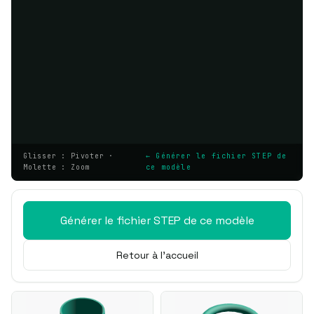
Glisser : Pivoter ·
← Générer le fichier STEP de
Molette : Zoom
ce modèle
Générer le fichier STEP de ce modèle
Retour à l'accueil