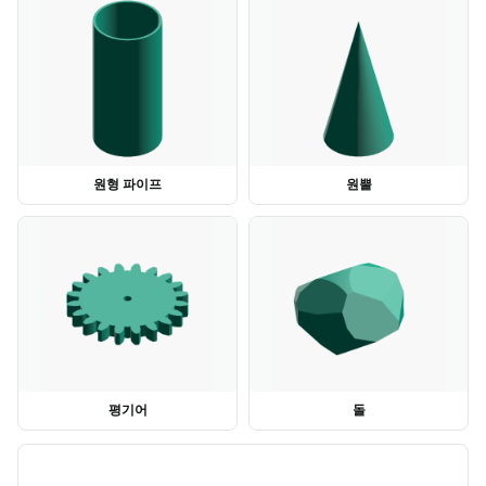
원형 파이프
원뿔
평기어
돌