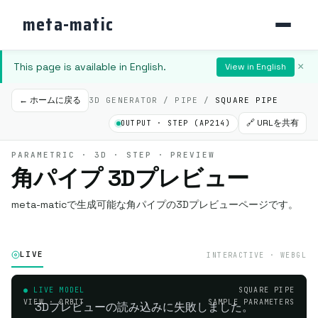
meta-matic
This page is available in English.
×
View in English
← ホームに戻る
3D GENERATOR / PIPE /
SQUARE PIPE
🔗 URLを共有
OUTPUT · STEP (AP214)
PARAMETRIC · 3D · STEP · PREVIEW
角パイプ 3Dプレビュー
meta-maticで生成可能な角パイプの3Dプレビューページです。
LIVE
INTERACTIVE · WEBGL
● LIVE MODEL
SQUARE PIPE
VIEW · ORBIT
SAMPLE PARAMETERS
3Dプレビューの読み込みに失敗しました。