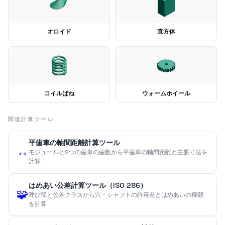
オロイド
直方体
コイルばね
ウォームホイール
関連計算ツール
平歯車の軸間距離計算ツール
↔️
モジュールと2つの歯車の歯数から平歯車の軸間距離と主要寸法を
計算
はめあい公差計算ツール（ISO 286）
🧩
呼び径と公差クラスから穴・シャフトの許容差とはめあいの種類
を計算