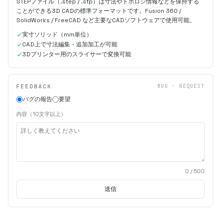
STEPファイル（.step / .stp）は寸法やトポロジ情報などを保持する
ことができる3D CADの標準フォーマットです。Fusion 360 /
SolidWorks / FreeCAD など主要なCADソフトウェアで使用可能。
実寸ソリッド（mm単位）
CAD上で寸法編集・追加加工が可能
3Dプリンター用のスライサーで変換可能
FEEDBACK
BUG · REQUEST
バグの報告
要望
内容（10文字以上）
0
/ 500
送信