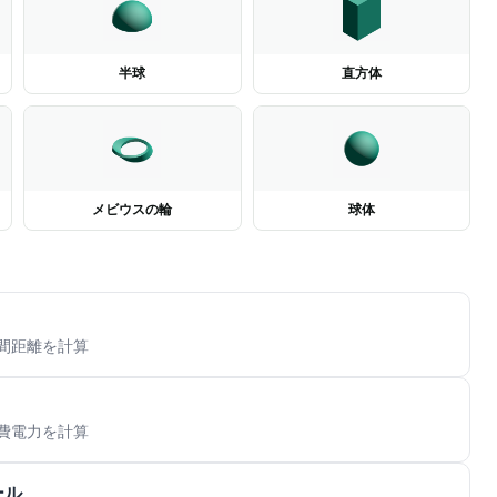
半球
直方体
メビウスの輪
球体
間距離を計算
費電力を計算
ール