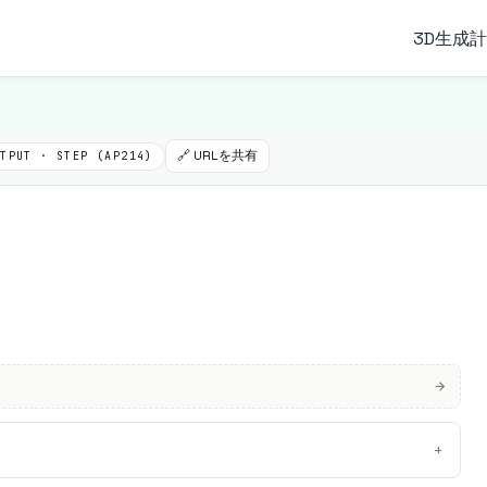
3D生成
計
🔗 URLを共有
UTPUT · STEP (AP214)
+