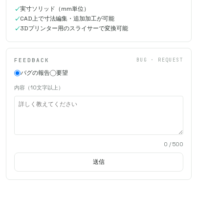
実寸ソリッド（mm単位）
CAD上で寸法編集・追加加工が可能
3Dプリンター用のスライサーで変換可能
FEEDBACK
BUG · REQUEST
バグの報告
要望
内容（10文字以上）
0
/ 500
送信