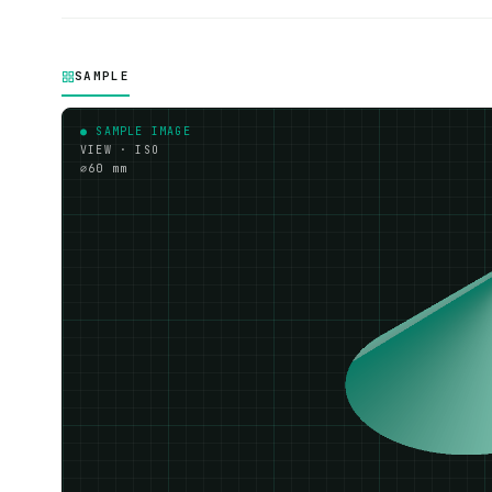
SAMPLE
● SAMPLE IMAGE
VIEW · ISO
⌀60 mm