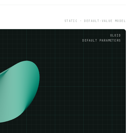
STATIC · DEFAULT-VALUE MODEL
OLOID
DEFAULT PARAMETERS