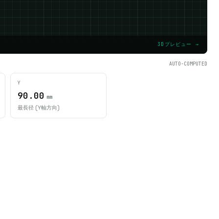
3Dプレビュー →
AUTO-COMPUTED
Y
90.00
mm
最長径 (Y軸方向)