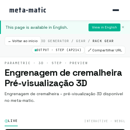
meta-matic
This page is available in English.
×
View in English
← Voltar ao início
3D GENERATOR / GEAR /
RACK GEAR
🔗 Compartilhar URL
OUTPUT · STEP (AP214)
PARAMETRIC · 3D · STEP · PREVIEW
Engrenagem de cremalheira
Pré-visualização 3D
Engrenagem de cremalheira – pré-visualização 3D disponível
no meta-matic.
LIVE
INTERACTIVE · WEBGL