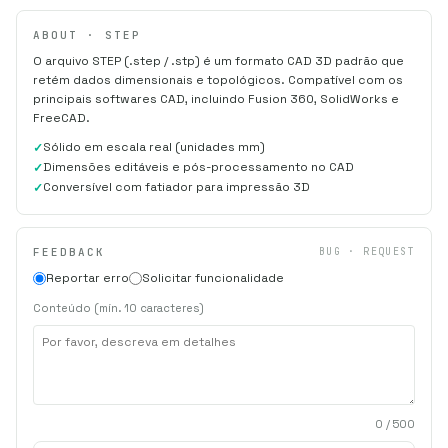
ABOUT · STEP
O arquivo STEP (.step / .stp) é um formato CAD 3D padrão que
retém dados dimensionais e topológicos. Compatível com os
principais softwares CAD, incluindo Fusion 360, SolidWorks e
FreeCAD.
Sólido em escala real (unidades mm)
Dimensões editáveis e pós-processamento no CAD
Conversível com fatiador para impressão 3D
FEEDBACK
BUG · REQUEST
Reportar erro
Solicitar funcionalidade
Conteúdo (mín. 10 caracteres)
0
/ 500