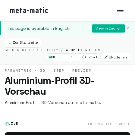
meta-matic
This page is available in English.
×
View in English
← Zur Startseite
3D GENERATOR / UTILITY /
ALUM EXTRUSION
🔗 URL teilen
OUTPUT · STEP (AP214)
PARAMETRIC · 3D · STEP · PREVIEW
Aluminium-Profil 3D-
Vorschau
Aluminium-Profil – 3D-Vorschau auf meta-matic.
LIVE
INTERACTIVE · WEBGL