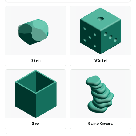
Stein
Würfel
Box
Sai no Kawara