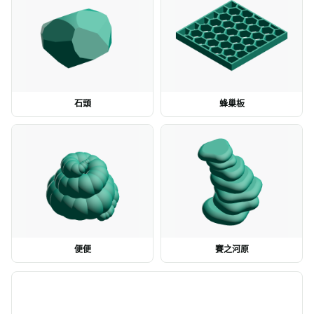
石頭
蜂巢板
便便
賽之河原