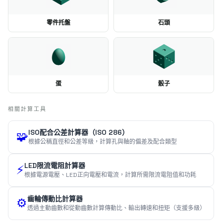
零件托盤
石頭
蛋
骰子
相關計算工具
ISO配合公差計算器（ISO 286）
🧩
根據公稱直徑和公差等級，計算孔與軸的偏差及配合類型
LED限流電阻計算器
⚡
根據電源電壓、LED正向電壓和電流，計算所需限流電阻值和功耗
齒輪傳動比計算器
⚙️
透過主動齒數和從動齒數計算傳動比、輸出轉速和扭矩（支援多級）