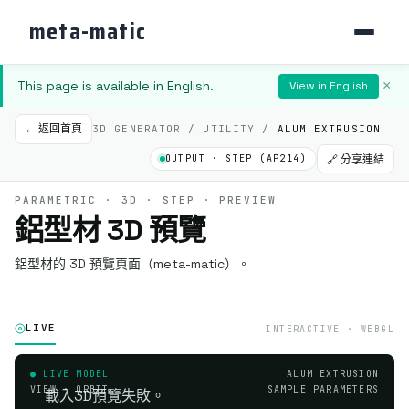
meta-matic
This page is available in English.
×
View in English
← 返回首頁
3D GENERATOR / UTILITY /
ALUM EXTRUSION
OUTPUT · STEP (AP214)
🔗 分享連結
PARAMETRIC · 3D · STEP · PREVIEW
鋁型材 3D 預覽
鋁型材的 3D 預覽頁面（meta-matic）。
LIVE
INTERACTIVE · WEBGL
● LIVE MODEL
ALUM EXTRUSION
VIEW · ORBIT
SAMPLE PARAMETERS
載入3D預覽失敗。