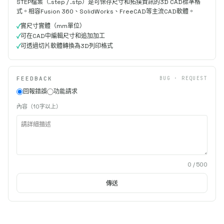
STEP檔案（.step / .stp）是可保存尺寸和拓撲資訊的3D CAD標準格
式。相容Fusion 360、SolidWorks、FreeCAD等主流CAD軟體。
實尺寸實體（mm單位）
可在CAD中編輯尺寸和追加加工
可透過切片軟體轉換為3D列印格式
FEEDBACK
BUG · REQUEST
回報錯誤
功能請求
內容（10字以上）
0
/ 500
傳送