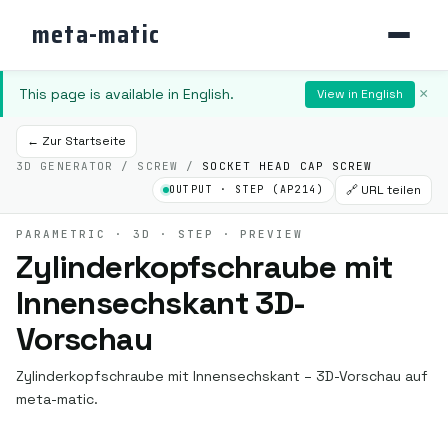
meta-matic
This page is available in English.
×
View in English
← Zur Startseite
3D GENERATOR / SCREW /
SOCKET HEAD CAP SCREW
🔗 URL teilen
OUTPUT · STEP (AP214)
PARAMETRIC · 3D · STEP · PREVIEW
Zylinderkopfschraube mit
Innensechskant 3D-
Vorschau
Zylinderkopfschraube mit Innensechskant – 3D-Vorschau auf
meta-matic.